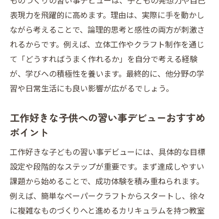
ものづくりの習い事デビューは、子どもの発想力や自己
習い事デビュー時に押さえたい教室選びの
表現力を飛躍的に高めます。理由は、実際に手を動かし
コツ
ながら考えることで、論理的思考と感性の両方が刺激さ
クリエイティブな習い事デビューがもたらす成
れるからです。例えば、立体工作やクラフト制作を通じ
長とは
て「どうすればうまく作れるか」を自分で考える経験
習い事デビューが子どもの創造力に与える
が、学びへの積極性を養います。最終的に、他分野の学
効果
習や日常生活にも良い影響が広がるでしょう。
クリエイティブな習い事デビューで得られ
工作好きな子供への習い事デビューおすすめ
る成功体験
ポイント
ものづくり習い事デビューが才能を引き出
す理由
工作好きな子どもの習い事デビューには、具体的な目標
習い事デビューで育まれる集中力と自己表
設定や段階的なステップが重要です。まず達成しやすい
現力
課題から始めることで、成功体験を積み重ねられます。
例えば、簡単なペーパークラフトからスタートし、徐々
工作を通じた習い事デビューの成長エピソ
に複雑なものづくりへと進めるカリキュラムを持つ教室
ード