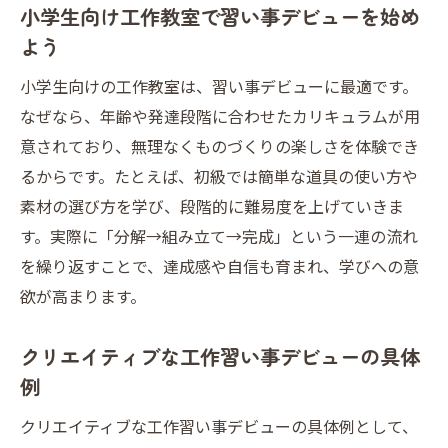
小学生向け工作教室で習い事デビューを始め
子どもの興味と好奇心に応える習い事デビュー
よう
術
子どもの好奇心を刺激する習い事デビュー
小学生向けの工作教室は、習い事デビューに最適です。
の選び方
なぜなら、年齢や発達段階に合わせたカリキュラムが用
意されており、無理なくものづくりの楽しさを体験でき
興味を活かす工作習い事デビューで得られ
るからです。たとえば、初級では簡単な道具の使い方や
る経験
素材の選び方を学び、段階的に難易度を上げていきま
習い事デビューで好奇心と創造力を育てる
す。実際に「分解→組み立て→完成」という一連の流れ
方法
を繰り返すことで、達成感や自信も育まれ、学びへの意
クリエイティブな習い事デビューが自信を
欲が高まります。
生む理由
子どもに合わせた習い事デビューで成長を
クリエイティブな工作習い事デビューの具体
実感
例
習い事デビューが家庭にもたらす嬉しい変
クリエイティブな工作習い事デビューの具体例として、
化