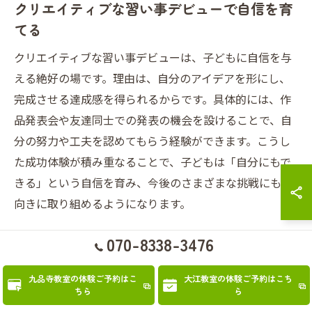
クリエイティブな習い事デビューで自信を育
てる
クリエイティブな習い事デビューは、子どもに自信を与
える絶好の場です。理由は、自分のアイデアを形にし、
完成させる達成感を得られるからです。具体的には、作
品発表会や友達同士での発表の機会を設けることで、自
分の努力や工夫を認めてもらう経験ができます。こうし
た成功体験が積み重なることで、子どもは「自分にもで
きる」という自信を育み、今後のさまざまな挑戦にも前
向きに取り組めるようになります。
070-8338-3476
個性を活かす習い事デビューの実践アドバイ
ス
九品寺教室の体験ご予約はこ
大江教室の体験ご予約はこち
ちら
ら
個性を活かす習い事デビューには、子どもの興味や得意