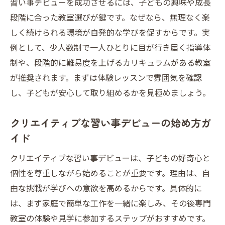
習い事デビューを成功させるには、子どもの興味や成長
保護者が知りたい習い事デビュー時の教室
段階に合った教室選びが鍵です。なぜなら、無理なく楽
活用法
しく続けられる環境が自発的な学びを促すからです。実
芸術系習い事で子どもの才能を引き出す方法
例として、少人数制で一人ひとりに目が行き届く指導体
習い事デビューで芸術系の才能を伸ばすポ
制や、段階的に難易度を上げるカリキュラムがある教室
イント
が推奨されます。まずは体験レッスンで雰囲気を確認
工作や芸術系習い事デビューの相乗効果と
し、子どもが安心して取り組めるかを見極めましょう。
は
クリエイティブな習い事デビューの始め方ガ
芸術系習い事デビューが子どもに与える影
イド
響
習い事デビュー時に押さえたい芸術系の選
クリエイティブな習い事デビューは、子どもの好奇心と
び方
個性を尊重しながら始めることが重要です。理由は、自
子どもの創造力を高める芸術系習い事デビ
由な挑戦が学びへの意欲を高めるからです。具体的に
ュー術
は、まず家庭で簡単な工作を一緒に楽しみ、その後専門
教室の体験や見学に参加するステップがおすすめです。
工作好きな子どもに最適な芸術系習い事デ