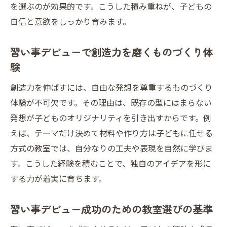
を選ぶのが効果的です。こうした積み重ねが、子どもの
習い事デビュー後の変化に注目したいポイ
自信と意欲をしっかり育みます。
ント
工作教室を活用した習い事デビューの秘訣を解
習い事デビューで創造力を磨くものづくり体
説
験
習い事デビューを成功させる工作教室活用
創造力を伸ばすには、自由な発想を尊重するものづくり
法
体験が不可欠です。その理由は、既存の型にはまらない
小学生向け工作教室選びの習い事デビュー
発想が子どものオリジナリティを引き出すからです。例
術
えば、テーマだけ決めて材料や作り方は子どもに任せる
工作教室で習い事デビューするメリットと
方式の教室では、自分なりの工夫や表現を自然に学びま
注意点
す。こうした経験を積むことで、独自のアイデアを形に
習い事デビューで創造力を育てる教室比較
する力が着実に育ちます。
の視点
ものづくり体験が習い事デビューに最適な
習い事デビュー成功のための教室選びの基準
理由