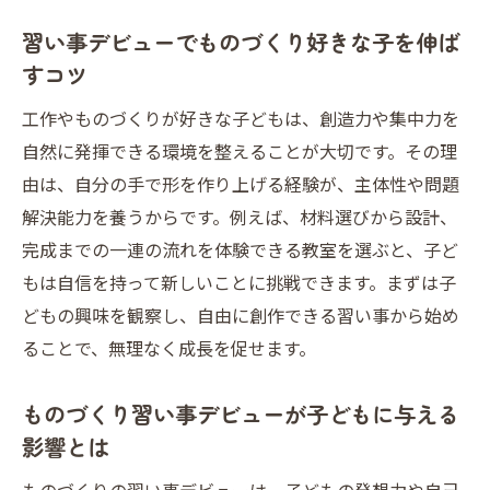
準
習い事デビューでものづくり好きな子を伸ば
クリエイティブな習い事デビューの始め方
すコツ
ガイド
工作やものづくりが好きな子どもは、創造力や集中力を
子どもの創造力を伸ばす工作中心の習い事選び
自然に発揮できる環境を整えることが大切です。その理
工作中心の習い事デビューで創造力を最大
由は、自分の手で形を作り上げる経験が、主体性や問題
化
解決能力を養うからです。例えば、材料選びから設計、
習い事デビュー選びが子どもの集中力に与
完成までの一連の流れを体験できる教室を選ぶと、子ど
える効果
もは自信を持って新しいことに挑戦できます。まずは子
小学生向け工作教室で習い事デビューを始
どもの興味を観察し、自由に創作できる習い事から始め
めよう
ることで、無理なく成長を促せます。
クリエイティブな工作習い事デビューの具
体例
ものづくり習い事デビューが子どもに与える
芸術系習い事デビューで個性と創造力を育
影響とは
てる方法