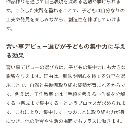
作品作りを通じて自己表現を深める活動が挙げられま
イス
す。こうした実践を重ねることで、子どもは自分なりの
創造力アップに役立つ小学生向け習い事デビュ
工夫や発見を楽しみながら、創造性を伸ばしていけま
ー
す。
小学生向け習い事デビューで創造力を高め
る秘訣
習い事デビュー選びが子どもの集中力に与え
工作教室で始める習い事デビューの魅力と
る効果
選び方
習い事デビューの選び方は、子どもの集中力にも大きな
習い事デビューが小学生にもたらす成長と
影響を与えます。理由は、興味や関心を持てる分野を選
は
ぶことで、自然と長時間取り組む姿勢が育まれるからで
創造力を引き出す習い事デビューの工夫ポ
す。例えば、工作教室では「手順を考える→作業を分解
イント
する→完成まで集中する」というプロセスが求められま
ものづくり習い事デビューのメリットを解
す。これにより、集中して一つのことに取り組む力が身
説
につき、他の学習や生活の場面でもプラスに働きます。
小学生に人気の習い事デビュー成功事例