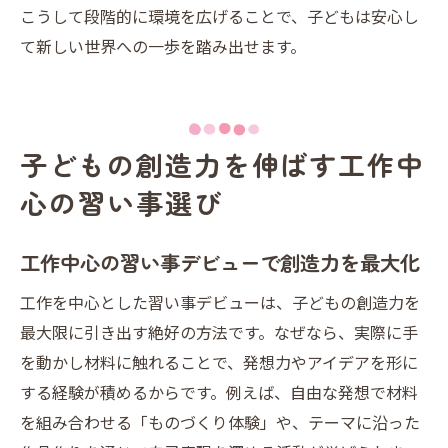
こうして段階的に環境を広げることで、子どもは安心し
ビュー
て新しい世界への一歩を踏み出せます。
習い事デビューなら工作体験で個性を育むチャ
ンス
工作体験が習い事デビューで個性を伸ばす
理由
子どもの創造力を伸ばす工作中
習い事デビューで子どもの興味を引き出す
心の習い事選び
工夫
ものづくり習い事デビューの個性発見エピ
工作中心の習い事デビューで創造力を最大化
ソード
工作を中心とした習い事デビューは、子どもの創造力を
習い事デビュー時に大切な個性の尊重ポイ
最大限に引き出す絶好の方法です。なぜなら、実際に手
ント
を動かし材料に触れることで、発想力やアイデアを形に
クリエイティブな習い事デビューで自信を
する経験が積めるからです。例えば、自由な発想で材料
育てる
を組み合わせる「ものづくり体験」や、テーマに沿った
個性を活かす習い事デビューの実践アドバ