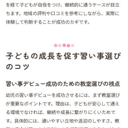
を経て子どもが自信をつけ、継続的に通うケースが目立
習い事デビューで注目したい教室の選び方
ちます。地域の評判や口コミを参考にしながら、実際に
口コミで評判の熊本市中央区の習い事傾向
体験して判断することが成功のカギです。
習い事デビュー以降のフォロー体制につい
て
熊本市中央区で人気の体験レッスン特集
子どもの成長を促す習い事選び
習い事デビューを応援する地域の取り組み
のコツ
熊本の習い事デビュー支援活動の現状を解
説
習い事デビュー成功のための教室選びの視点
幼児の習い事デビューを促す地域イベント
情報
幼児の習い事デビューを成功させるには、まず教室選び
甲佐町や周辺地域の子育て支援と習い事事
が重要なポイントです。理由は、子どもが安心して通え
情
る環境でなければ、継続や成長に繋がりにくいためで
す。具体的には、通いやすい立地や送迎のしやすさ、教
習い事デビュー親子交流会の魅力と活用法