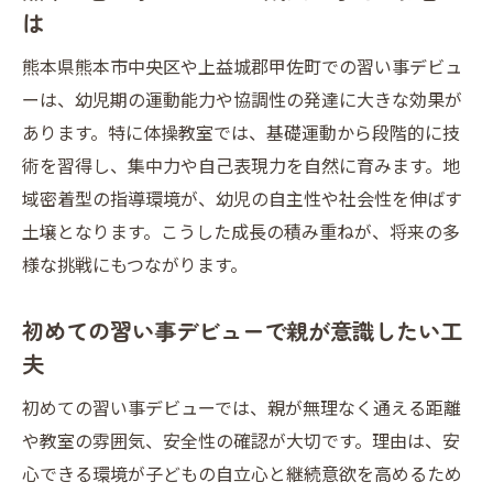
は
活用
習い事デビューに迷った時の比較ポイント
熊本県熊本市中央区や上益城郡甲佐町での習い事デビュ
習い事デビュー前に知りたい教室比較の基
ーは、幼児期の運動能力や協調性の発達に大きな効果が
準
あります。特に体操教室では、基礎運動から段階的に技
熊本で多い習い事ジャンルと特徴の違いを
術を習得し、集中力や自己表現力を自然に育みます。地
解説
域密着型の指導環境が、幼児の自主性や社会性を伸ばす
土壌となります。こうした成長の積み重ねが、将来の多
費用や通いやすさで選ぶ習い事デビューの
様な挑戦にもつながります。
秘訣
習い事デビューの口コミや評判を調べる方
初めての習い事デビューで親が意識したい工
法
夫
体験レッスンと本入会の違いに注目した比
初めての習い事デビューでは、親が無理なく通える距離
較
や教室の雰囲気、安全性の確認が大切です。理由は、安
熊本の習い事デビュー情報の集め方と活用
心できる環境が子どもの自立心と継続意欲を高めるため
術