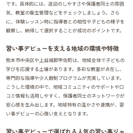
です。具体的には、送迎のしやすさや保護者同士の雰囲
上益城郡甲佐町で始める幼児の新しい一歩
気、教室の衛生管理などをチェックしましょう。さら
甲佐町で人気の習い事デビュー教室の傾向
に、体験レッスン時に指導者との相性や子どもの様子を
幼児の習い事デビューが地域交流につなが
観察し、納得して選択することが成功のポイントです。
る理由
習い事デビューで甲佐町を選ぶメリットと
習い事デビューを支える地域の環境や特徴
は
熊本市中央区や上益城郡甲佐町は、地域全体で子どもの
体験レッスンで分かる甲佐町の教室の雰囲
学びを応援する土壌があります。多彩な教室が点在し、
気
専門的な指導や少人数制プログラムが充実しています。
地域密着型の甲佐町習い事デビュー事例紹
こうした環境の中で、地域コミュニティのサポートや口
介
コミ情報も活用しやすく、保護者同士のネットワークが
幼児の習い事デビューで広がる学びの場
安心感を生み出します。地域特有の温かさや連携が、習
体験レッスン活用で教室の雰囲気を見極める
い事デビューの心強い支えとなります。
習い事デビュー時の体験レッスンの活用術
習い事デビューで選ばれる人気の習い事ジャ
を解説