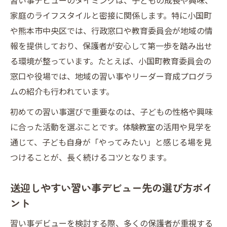
習い事デビューのタイミングは、子どもの成長や興味、
ューを後押し
家庭のライフスタイルと密接に関係します。特に小国町
無理なく始める熊本での習い事デビュー方法
や熊本市中央区では、行政窓口や教育委員会が地域の情
無理せず続けるための習い事デビュー計画
報を提供しており、保護者が安心して第一歩を踏み出せ
づくり
る環境が整っています。たとえば、小国町教育委員会の
習い事デビューで気をつけたい送迎や通学
窓口や役場では、地域の習い事やリーダー育成プログラ
のポイント
ムの紹介も行われています。
熊本の英会話教室での習い事デビュー成功
初めての習い事選びで重要なのは、子どもの性格や興味
事例
に合った活動を選ぶことです。体験教室の活用や見学を
自分に合う習い事デビュー先の見つけ方を
通じて、子ども自身が「やってみたい」と感じる場を見
徹底解説
つけることが、長く続けるコツとなります。
小国町教育委員会住所で確かな情報を得る
方法
送迎しやすい習い事デビュー先の選び方ポイ
ント
小国町教育委員会への相談から始める学び探し
習い事デビュー相談は小国町教育委員会が
習い事デビューを検討する際、多くの保護者が重視する