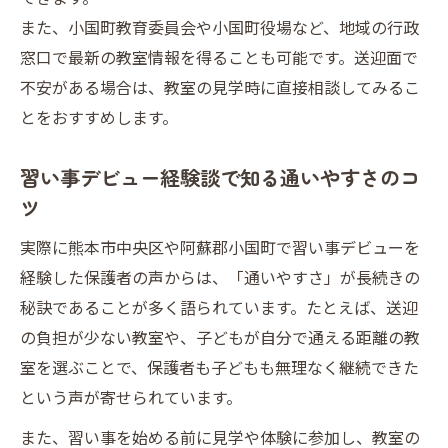
の未来像
また、小国町教育委員会や小国町役場など、地域の行政
習い事デビューが将来のリーダーシップを
窓口で最新の教室情報を得ることも可能です。送迎面で
育む理由
不安がある場合は、教室の見学時に直接相談してみるこ
英会話や文化活動が習い事デビューで人気
とをおすすめします。
の理由
習い事デビュー経験談で知る通いやすさのコ
習い事デビューをきっかけに英語力と自信
ツ
を育てる
阿蘇郡小国町で自分に合う習い事デビューを見
実際に熊本市中央区や阿蘇郡小国町で習い事デビューを
つける
経験した保護者の声からは、「通いやすさ」が長続きの
阿蘇郡小国町で選ぶ習い事デビューのコツ
秘訣であることが多く語られています。たとえば、送迎
と実践法
の負担が少ない教室や、子どもが自分で通える距離の教
室を選ぶことで、保護者も子どもも無理なく継続できた
習い事デビューに役立つ小国町役場の情報
という声が寄せられています。
活用術
自分に合う習い事デビュー先の探し方と比
また、習い事を始める前に見学や体験に参加し、教室の