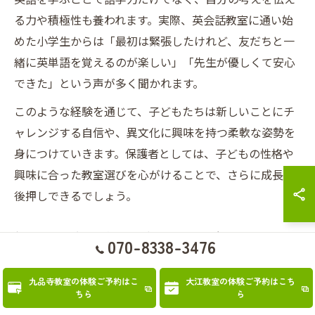
る力や積極性も養われます。実際、英会話教室に通い始
めた小学生からは「最初は緊張したけれど、友だちと一
緒に英単語を覚えるのが楽しい」「先生が優しくて安心
できた」という声が多く聞かれます。
このような経験を通じて、子どもたちは新しいことにチ
ャレンジする自信や、異文化に興味を持つ柔軟な姿勢を
身につけていきます。保護者としては、子どもの性格や
興味に合った教室選びを心がけることで、さらに成長を
後押しできるでしょう。
熊本の英会話教室で広がる習い事デビューの
070-8338-3476
未来像
九品寺教室の体験ご予約はこ
大江教室の体験ご予約はこち
熊本市中央区や阿蘇郡小国町では、英会話教室のカリキ
ちら
ら
ュラムが近年多様化しています。従来の読み書き中心の