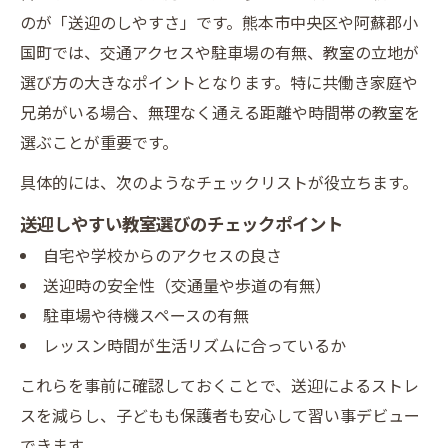
頼り
のが「送迎のしやすさ」です。熊本市中央区や阿蘇郡小
小国町教育委員会電話番号で問い合わせる
国町では、交通アクセスや駐車場の有無、教室の立地が
手順
選び方の大きなポイントとなります。特に共働き家庭や
教育委員会と連携した習い事デビュー支援
兄弟がいる場合、無理なく通える距離や時間帯の教室を
の実際
選ぶことが重要です。
公式情報で見極める習い事デビューの安心
具体的には、次のようなチェックリストが役立ちます。
ポイント
送迎しやすい教室選びのチェックポイント
小国町役場を活用した習い事デビューの情
自宅や学校からのアクセスの良さ
報収集法
送迎時の安全性（交通量や歩道の有無）
英会話や活動を通じた習い事デビューが変える
駐車場や待機スペースの有無
未来
レッスン時間が生活リズムに合っているか
英会話で習い事デビューする子どもが得ら
これらを事前に確認しておくことで、送迎によるストレ
れる成長
スを減らし、子どもも保護者も安心して習い事デビュー
熊本の英会話教室で広がる習い事デビュー
できます。