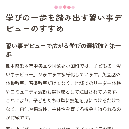
コツ
ECCジュニアなど熊本の習い事デビュー事情
学びの一歩を踏み出す習い事デ
英会話も人気の習い事デビュー最新動向と
ビューのすすめ
は
リーダー体験が広げる熊本県内の新しい習い事
習い事デビューで広がる学びの選択肢と第一
リーダー体験で習い事デビューがもっと楽
歩
しくなる理由
熊本県熊本市中央区や阿蘇郡小国町では、子どもの「習
熊本で広がるリーダー体験型習い事デビュ
い事デビュー」がますます多様化しています。英会話や
ーの魅力
体操教室、音楽教室だけでなく、地域でのリーダー体験
習い事デビューとリーダー活動の両立方法
やコミュニティ活動も選択肢として注目されています。
とは
これにより、子どもたちは単に技能を身につけるだけで
小国町成人式にも役立つリーダー体験の強
なく、自信や協調性、主体性を育てる機会も得られるの
み
が特徴です。
リーダー体験が子どもの自信と習い事デビ