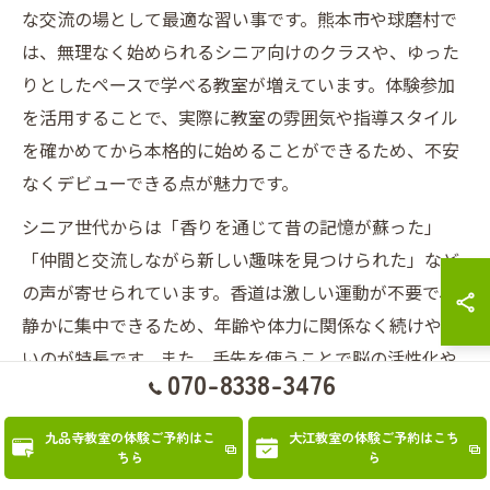
な交流の場として最適な習い事です。熊本市や球磨村で
は、無理なく始められるシニア向けのクラスや、ゆった
りとしたペースで学べる教室が増えています。体験参加
を活用することで、実際に教室の雰囲気や指導スタイル
を確かめてから本格的に始めることができるため、不安
なくデビューできる点が魅力です。
シニア世代からは「香りを通じて昔の記憶が蘇った」
「仲間と交流しながら新しい趣味を見つけられた」など
の声が寄せられています。香道は激しい運動が不要で、
静かに集中できるため、年齢や体力に関係なく続けやす
いのが特長です。また、手先を使うことで脳の活性化や
070-8338-3476
リラクゼーション効果も期待できます。
始める際の注意点としては、教室のバリアフリー対応や
九品寺教室の体験ご予約はこ
大江教室の体験ご予約はこち
ちら
ら
送迎サービス、開催時間帯などをチェックすることが大