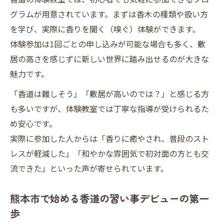
初めてでも安心の香道習い事ガイド
グラムが用意されています。まずは香木の種類や扱い方
習い事デビュー初心者が安心して始める香
を学び、実際に香りを聞く（嗅ぐ）体験ができます。
道体験
体験参加は1回ごとの申し込みが可能な場合も多く、敷
熊本市の書道教室でも学べる香道入門のす
居の高さを感じずに新しい世界に踏み出せるのが大きな
すめ
魅力です。
カルチャースクールで無理なく香道習い事
「香道は難しそう」「敷居が高いのでは？」と感じる方
デビュー
も多いですが、体験教室では丁寧な指導が受けられるた
シニアが安心して続けられる熊本の香道教
め安心です。
室選び
実際に参加した人からは「香りに癒やされ、普段のスト
香道体験で習い事デビューを成功に導くポ
レスが軽減した」「和やかな雰囲気で初対面の方とも交
イント
流できた」といった声が寄せられています。
熊本市や球磨村で和文化を学ぶ喜び
熊本市で始める香道の習い事デビューの第一
習い事デビューで広がる熊本の和文化体験
歩
熊本市中央区で香道を学ぶ喜びと充実感