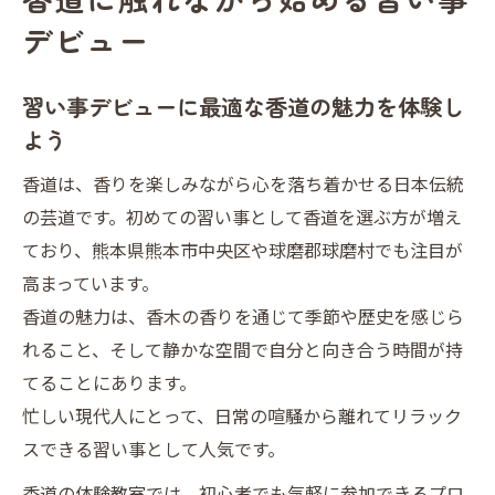
ー方法
デビュー
熊本市ふれあい文化センターで香道を気軽
に体験
習い事デビューに最適な香道の魅力を体験し
落ち着いた香道体験ができる熊本の魅力
よう
落ち着いた雰囲気で習い事デビューに香道
香道は、香りを楽しみながら心を落ち着かせる日本伝統
を選ぶ理由
の芸道です。初めての習い事として香道を選ぶ方が増え
熊本市中央区の香道教室で感じる和のここ
ており、熊本県熊本市中央区や球磨郡球磨村でも注目が
ろ
高まっています。
シニアも安心の香道体験で習い事デビュー
香道の魅力は、香木の香りを通じて季節や歴史を感じら
を実現
れること、そして静かな空間で自分と向き合う時間が持
熊本のカルチャースクールで香道体験の価
てることにあります。
値を発見
忙しい現代人にとって、日常の喧騒から離れてリラック
熊本市の文化講座で習い事デビューに香道
スできる習い事として人気です。
を選ぶコツ
香道の体験教室では、初心者でも気軽に参加できるプロ