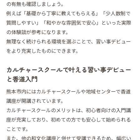
の有無も確認しましょう。
う
例えば「基礎から丁寧に教えてもらえる」「少人数制で
熊本市ふれあい文化センターの香道体験活
質問しやすい」「和やかな雰囲気で安心」といった実際
用術
の体験談が参考になります。
体験参加で感じる香道の新たな価値
無理なく続けられる環境を選ぶことで、習い事デビュー
体験参加で実感する香道の習い事デビュー
をより充実したものにできます。
の魅力
熊本市中央区で香道を体験できる習い事の
カルチャースクールで叶える習い事デビュー
選び方
と香道入門
カルチャースクールの体験で香道の魅力に
熊本市内にはカルチャースクールや地域センターで香道
気付く方法
講座が開講されています。
シニアにおすすめの香道体験参加プランを
カルチャースクールのメリットは、初心者向けの入門講
解説
座が充実しており、初めての方でも安心して始められる
熊本市の書道教室と香道体験の比較ポイン
ことです。
ト
また、他の和文化講座と併せて受講できるため、幅広い