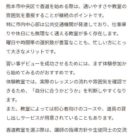
球磨村でも始めやすい香道習い事デビュー
熊本市中央区で香道を始める際は、通いやすさや教室の
の魅力
雰囲気を重視することが継続のポイントです。
特に市内中心部は公共交通機関が発達しており、仕事帰
熊本市のカルチャー講座で和文化を深める
りや休日にも無理なく通える教室が多く存在します。
方法
曜日や時間帯の選択肢が豊富なことも、忙しい方にとっ
シニア世代が楽しめる香道習い事デビュー
て大きなメリットです。
の秘訣
習い事デビューを成功させるためには、まず体験参加か
香道を通じて広がる習い事デビューへの道
ら始めてみるのがおすすめです。
香道が習い事デビューに与える新しい出会
体験教室では、実際のレッスンの流れや雰囲気を確認で
いと発見
きるため、「自分に合うかどうか」を判断しやすくなり
熊本市のカルチャースクールで香道を学ぶ
ます。
意義
また、教室によっては初心者向けのコースや、道具の貸
香道習い事デビューで生活に彩りをプラス
し出しサービスが用意されていることもあります。
する方法
香道教室を選ぶ際は、講師の指導方針や生徒同士の交流
シニアも輝く香道体験で趣味の幅を広げよ