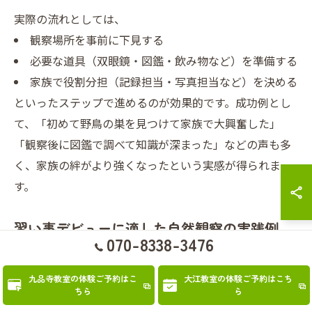
実際の流れとしては、
観察場所を事前に下見する
必要な道具（双眼鏡・図鑑・飲み物など）を準備する
家族で役割分担（記録担当・写真担当など）を決める
といったステップで進めるのが効果的です。成功例とし
て、「初めて野鳥の巣を見つけて家族で大興奮した」
「観察後に図鑑で調べて知識が深まった」などの声も多
く、家族の絆がより強くなったという実感が得られま
す。
習い事デビューに適した自然観察の実践例
070-8338-3476
習い事デビューとして自然観察を選ぶ際、具体的な実践
例を知っておくことでイメージがしやすくなります。熊
九品寺教室の体験ご予約はこ
大江教室の体験ご予約はこち
ちら
ら
本市中央区や山鹿市では、河川敷や公園、里山など身近