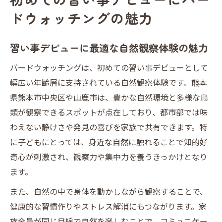
身近で始める習い事デビューと鳥の観察体
ドウォッチングの魅力
験
家族の習い事デビューに自然体験を選ぶ理
習い事デビューに最適な自然観察体験の魅力
由
家族と自然を楽しむ習い事選びの新提案
バードウォッチングは、初めての習い事デビューとして
幅広い年齢層に支持されている自然観察体験です。熊本
家族で楽しむ習い事デビューと自然ふれあ
県熊本市中央区や山鹿市は、豊かな自然環境と多様な鳥
い方法
類が観察できるスポットが点在しており、都市部では味
習い事デビューで自然観察を始めるメリッ
わえない静けさや発見の喜びを家族で共有できます。特
ト
に子どもにとっては、身近な自然に触れることで知的好
家族の絆を深める新しい習い事デビュー体
奇心が刺激され、観察力や集中力を養うきっかけとなり
験
ます。
習い事デビューにおすすめの自然観察の始
また、自然の中で身体を動かしながら観察することで、
め方
健康的な習慣作りやストレス解消にもつながります。家
家族全員で挑戦できる習い事デビューの魅
族全員が同じ目線で自然を楽しむことで、コミュニケー