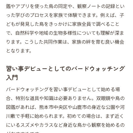
ッチング
鑑やアプリを使った鳥の同定や、観察ノートの記録とい
習い事デビューで楽しむ熊本の自然観察体
った学びのプロセスを家族で体験できます。例えば、子
験
どもが発見した鳥をきっかけに家族全員で調べること
熊本で始まる家族の習い事デビューと鳥の
で、自然科学や地域の生物多様性についても理解が深ま
世界
ります。こうした共同作業は、家族の絆を育む良い機会
となります。
熊本の自然を活かした習い事デビューの魅
力
習い事デビューとしてのバードウォッチング
習い事デビューと熊本の豊かな自然体験の
入門
すすめ
バードウォッチングを習い事デビューとして始める場
大人も子供も始めやすい自然観察の始め方
合、特別な道具や知識は必要ありません。双眼鏡や鳥の
大人も子供も安心の習い事デビュー自然観
図鑑があれば、熊本市中央区や山鹿市の身近な公園や河
察入門
川敷で手軽に始められます。初めての場合は、まず近く
習い事デビューで始める自然観察のコツと
にいるスズメやカラスなど身近な鳥から観察を始めるの
ポイント