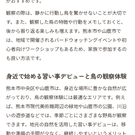
がおすすめです。
家族で楽しむ自然観察の習い事デビュー方
観察の際は、静かに行動し鳥を驚かせないことが大切で
法
す。また、観察した鳥の特徴や行動をメモしておくと、
習い事デビューに適した自然観察の実践例
後から振り返る楽しみも増えます。熊本市や山鹿市で
大人と子供が共に学ぶ自然観察の魅力と習
は、地域で開催されるバードウォッチングイベントや初
い事デビュー
心者向けワークショップもあるため、家族で参加するの
暮らしを彩る習い事デビューと地域体験のすす
も良い方法です。
め
地域体験で広がる習い事デビューの可能性
身近で始める習い事デビューと鳥の観察体験
暮らしを豊かにする習い事デビューの新提
熊本市中央区や山鹿市は、身近な場所に豊かな自然が広
案
がっており、鳥の観察体験には最適なエリアです。例え
家族の思い出を作る習い事デビューと地域
ば、熊本市現代美術館周辺の緑地や山鹿市の公園、川沿
活動
いの遊歩道などでは、季節ごとにさまざまな野鳥が観察
習い事デビューが叶える地域交流のきっか
できます。地元の自然を活用した習い事デビューは、移
け
動や準備の手間が少なく、継続しやすいというメリット