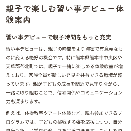
家族時間が深まる習い事デビューの新常識
親子で楽しむ習い事デビュー体
習い事デビューで家族の交流が自然に生ま
験案内
れる
共通の体験で家族時間がより豊かに変化
習い事デビューで親子時間をもっと充実
習い事デビューで家庭の役割分担もスムー
習い事デビューは、親子の時間をより濃密で有意義なも
ズに
のに変える絶好の機会です。特に熊本県熊本市中央区や
家族で共有する習い事デビューの新しい形
天草郡苓北町では、親子で一緒に楽しめる体験教室が増
体験型習い事デビューが親子関係を強化
えており、家族全員が新しい発見を共有できる環境が整
成長を支える習い事デビューモデル解説
っています。親が子どもの成長を間近で見守りながら、
習い事デビューで子どもの成長を実感しよ
一緒に取り組むことで、信頼関係やコミュニケーション
う
力も深まります。
発達段階に合わせた習い事デビューモデル
例えば、体操教室やアート体験など、親も参加できるプ
の選び方
ログラムでは、子どもの挑戦する姿を応援しつつ、自分
習い事デビューが育む自己肯定感と自信
自身も新しい学びや楽しさを実感できます。こうした時