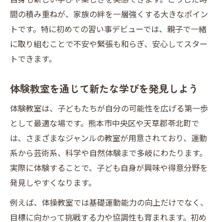
個性を伸ばせる習い事デビューの仕組み
間の積み重ねが、家族の絆を一層強くする大きなポイン
トです。特に初めての習い事デビューでは、親子で一緒
習い事デビューで学びの幅が広がる理由
に取り組むことで不安や緊張も和らぎ、安心してスター
安心して始める習い事デビューの選び方
トできます。
習い事デビューを安心に導くポイント
未経験でも安心な習い事デビュースタート
体験教室を通じて新たな学びを発見しよう
法
体験教室は、子どもたちが自分の可能性を広げる第一歩
家族で選ぶ習い事デビューのチェックリス
として最適な場です。熊本市中央区や天草郡苓北町で
ト
は、さまざまなジャンルの教室が用意されており、運動
習い事デビューに適した環境の見極め方
系から芸術系、科学や自然体験まで多岐にわたります。
子どもに合う習い事デビューの探し方
実際に体験することで、子ども自身が興味や得意分野を
地域体験から学ぶ習い事デビューの魅力
発見しやすくなります。
地域体験が広げる習い事デビューの世界
例えば、体操教室では基礎運動能力の向上だけでなく、
地元の体験教室で始める習い事デビュー
目標に向かって挑戦する力や協調性も育まれます。初め