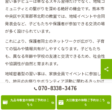
習い事デビューは単なるスキル習得だけでなく、地域コ
ミュニティとの繋がりを深める絶好の機会です。熊本市
中央区や天草郡苓北町の教室では、地域イベントや合同
発表会など、子どもたちや保護者が参加できる交流の場
が多く設けられています。
これにより、保護者同士のネットワークが広がり、子育
ての悩みや情報共有がしやすくなります。子どもたち
も、異なる年齢や学校の友達と交流できるため、社会性
や協調性が自然と育まれます。
地域密着型の習い事は、家族全員でイベントに参加した
り、地元のお祭りやボランティア活動に関わるきっかけ
070-8338-3476
にもなります。これらの体験は、子どもにとっても家族
にとっても、日常を豊かにする大切な思い出となるでし
九品寺教室の体験ご予約はこ
大江教室の体験ご予約はこち
ょう。
ちら
ら