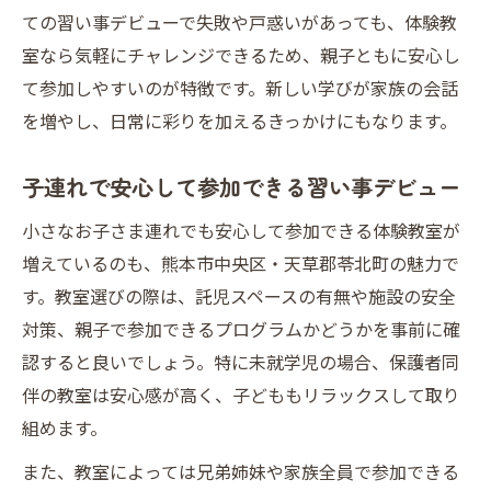
地域密着型習い事デビューのメリット
ての習い事デビューで失敗や戸惑いがあっても、体験教
習い事デビューで地域コミュニティと繋が
室なら気軽にチャレンジできるため、親子ともに安心し
る
て参加しやすいのが特徴です。新しい学びが家族の会話
を増やし、日常に彩りを加えるきっかけにもなります。
身近な環境で習い事デビューを楽しむ方法
初めてでも安心な習い事デビュー体験術
子連れで安心して参加できる習い事デビュー
初めての習い事デビューを成功に導く秘訣
小さなお子さま連れでも安心して参加できる体験教室が
初心者でも安心の習い事デビューガイド
増えているのも、熊本市中央区・天草郡苓北町の魅力で
習い事デビューで失敗しないポイント集
す。教室選びの際は、託児スペースの有無や施設の安全
初体験を楽しむための習い事デビュー術
対策、親子で参加できるプログラムかどうかを事前に確
初めての不安を解消する習い事デビュー法
認すると良いでしょう。特に未就学児の場合、保護者同
伴の教室は安心感が高く、子どももリラックスして取り
組めます。
また、教室によっては兄弟姉妹や家族全員で参加できる