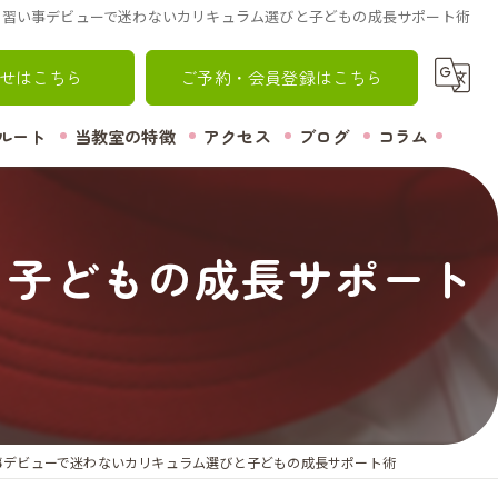
習い事デビューで迷わないカリキュラム選びと子どもの成長サポート術
せはこちら
ご予約・会員登録はこちら
ルート
当教室の特徴
アクセス
ブログ
コラム
熊本市中央区の体操教室
と子どもの成長サポート
初心者
習い事
競技
小学生
事デビューで迷わないカリキュラム選びと子どもの成長サポート術