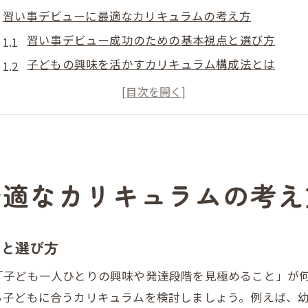
習い事デビューに最適なカリキュラムの考え方
習い事デビュー成功のための基本視点と選び方
子どもの興味を活かすカリキュラム構成法とは
スタートカリキュラム選びで押さえたいポイント
習い事デビューと教育効果の関係性を解説
アプローチカリキュラムの活用例と注意点
子どもの成長支援が進む習い事デビューの秘訣
最適なカリキュラムの考え
習い事デビューで育つ非認知能力の伸ばし方
子どもの成長段階に合わせたサポート術
習い事デビュー後の継続とモチベーション維持法
点と選び方
親子で楽しむ習い事デビュー体験のポイント
「子ども一人ひとりの興味や発達段階を見極めること」が
成功する習い事デビューの環境づくりの秘訣
ら子どもに合うカリキュラムを検討しましょう。例えば、
発達特性に合わせたカリキュラム選びのヒント