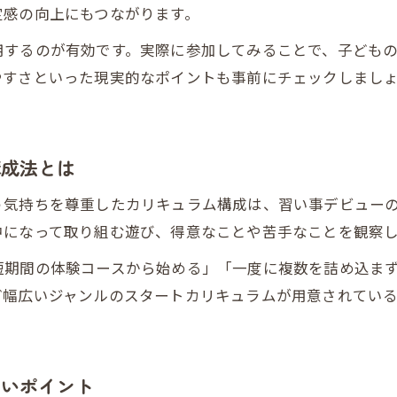
定感の向上にもつながります。
習い事デビューで考える発達特性の理解と対応
用するのが有効です。実際に参加してみることで、子ども
ADHDに配慮したカリキュラム選びの具体策
やすさといった現実的なポイントも事前にチェックしまし
個性を大切にする習い事デビューのポイント
多様な発達特性とスタートカリキュラムの工夫
専門家が語る習い事デビューと発達支援の連携
構成法とは
多様なスタートカリキュラム具体例を徹底紹介
う気持ちを尊重したカリキュラム構成は、習い事デビュー
習い事デビューに役立つスタートカリキュラム例
中になって取り組む遊び、得意なことや苦手なことを観察
人気の習い事デビュー向けカリキュラム特集
短期間の体験コースから始める」「一度に複数を詰め込ま
スタートカリキュラムとアプローチカリキュラムの
ど幅広いジャンルのスタートカリキュラムが用意されてい
実際の習い事デビュー成功事例から学ぶヒント
保育園でも使えるスタートカリキュラム活用法
習い事デビュー時のアプローチカリキュラム実践法
たいポイント