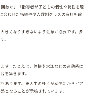
・回数か」「指導者が子どもの個性や特性を理
術
スに合わせた指導や少人数制クラスの有無も確
法
が大きくなりすぎないよう注意が必要です。多
ます。
法
します。たとえば、体操や水泳などの運動系は
土台を築きます。
究もあります。東大生の多くが幼少期からピア
基盤となることが示唆されています。