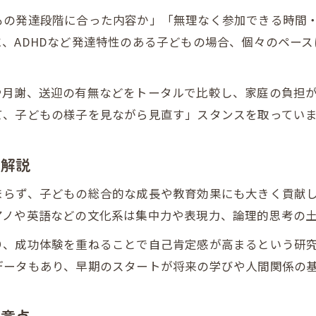
習い事デビューで実践するアプローチカリキュラム
もの発達段階に合った内容か」「無理なく参加できる時間
子どもの個性を伸ばすアプローチカリキュラム活用
、ADHDなど発達特性のある子どもの場合、個々のペー
習い事デビュー時の効果的な導入ステップとは
保護者ができるアプローチカリキュラムのサポート
や月謝、送迎の有無などをトータルで比較し、家庭の負担
アプローチカリキュラムで意識したい成長ポイント
て、子どもの様子を見ながら見直す」スタンスを取ってい
保育園から小学校へ繋ぐ新しい習い事体験
習い事デビューで切れ目ない成長をサポートする方
を解説
保育園から小学校へ繋ぐカリキュラムの工夫
まらず、子どもの総合的な成長や教育効果にも大きく貢献
習い事デビューのタイミングと時期選びのヒント
アノや英語などの文化系は集中力や表現力、論理的思考の
新しい習い事体験で得られる成長の変化とは
り、成功体験を重ねることで自己肯定感が高まるという研
スタートカリキュラム保育園連携の実践アイデア
データもあり、早期のスタートが将来の学びや人間関係の