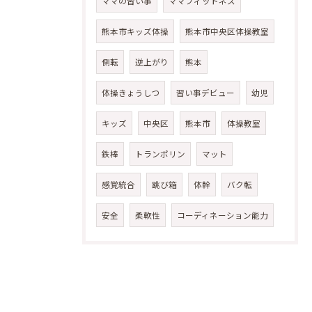
ママの習い事
ママフィットネス
熊本市キッズ体操
熊本市中央区体操教室
側転
逆上がり
熊本
体操きょうしつ
習い事デビュー
幼児
キッズ
中央区
熊本市
体操教室
鉄棒
トランポリン
マット
感覚統合
跳び箱
体幹
バク転
安全
柔軟性
コーディネーション能力