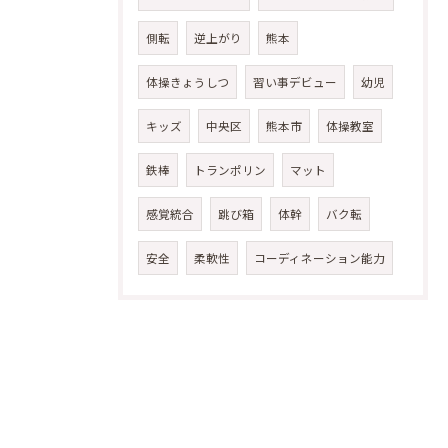
側転
逆上がり
熊本
体操きょうしつ
習い事デビュー
幼児
キッズ
中央区
熊本市
体操教室
鉄棒
トランポリン
マット
感覚統合
跳び箱
体幹
バク転
安全
柔軟性
コーディネーション能力