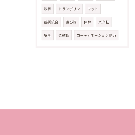
鉄棒
トランポリン
マット
感覚統合
跳び箱
体幹
バク転
安全
柔軟性
コーディネーション能力